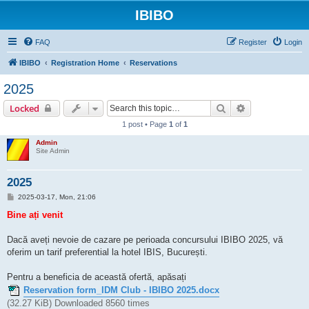
IBIBO
FAQ
Register
Login
IBIBO
Registration Home
Reservations
2025
Search
Advanced sear
Locked
1 post • Page
1
of
1
Admin
Site Admin
2025
P
2025-03-17, Mon, 21:06
o
s
Bine ați venit
t
Dacă aveți nevoie de cazare pe perioada concursului IBIBO 2025, vă
oferim un tarif preferential la hotel IBIS, București.
Pentru a beneficia de această ofertă, apăsați
Reservation form_IDM Club - IBIBO 2025.docx
(32.27 KiB) Downloaded 8560 times