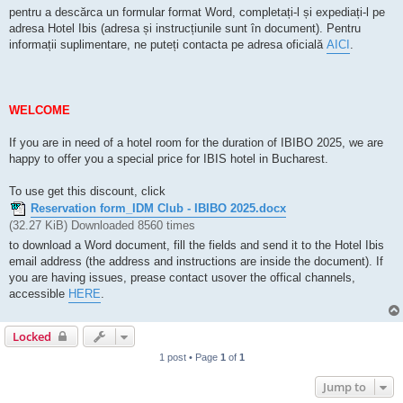
pentru a descărca un formular format Word, completați-l și expediați-l pe
adresa Hotel Ibis (adresa și instrucțiunile sunt în document). Pentru
informații suplimentare, ne puteți contacta pe adresa oficială
AICI
.
WELCOME
If you are in need of a hotel room for the duration of IBIBO 2025, we are
happy to offer you a special price for IBIS hotel in Bucharest.
To use get this discount, click
Reservation form_IDM Club - IBIBO 2025.docx
(32.27 KiB) Downloaded 8560 times
to download a Word document, fill the fields and send it to the Hotel Ibis
email address (the address and instructions are inside the document). If
you are having issues, prease contact usover the offical channels,
accessible
HERE
.
Locked
1 post • Page
1
of
1
Jump to